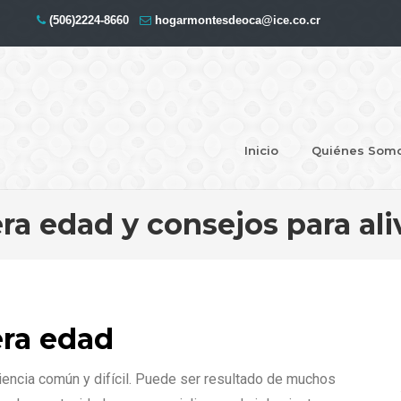
(506)2224-8660
hogarmontesdeoca@ice.co.cr
Inicio
Quiénes Som
era edad y consejos para ali
era edad
iencia común y difícil. Puede ser resultado de muchos