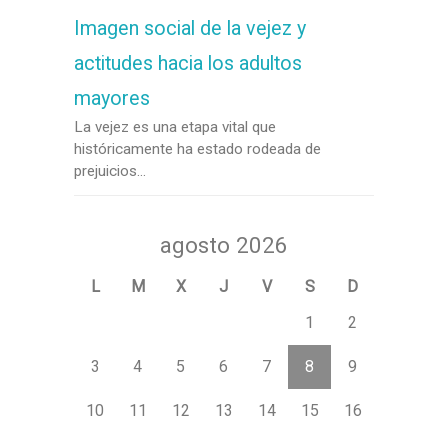
Imagen social de la vejez y
actitudes hacia los adultos
mayores
La vejez es una etapa vital que
históricamente ha estado rodeada de
prejuicios...
agosto 2026
L
M
X
J
V
S
D
1
2
3
4
5
6
7
8
9
10
11
12
13
14
15
16