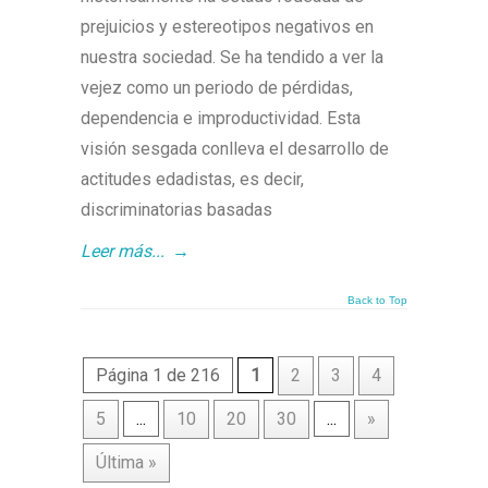
prejuicios y estereotipos negativos en
nuestra sociedad. Se ha tendido a ver la
vejez como un periodo de pérdidas,
dependencia e improductividad. Esta
visión sesgada conlleva el desarrollo de
actitudes edadistas, es decir,
discriminatorias basadas
Leer más...
→
Back to Top
Página 1 de 216
1
2
3
4
5
...
10
20
30
...
»
Última »