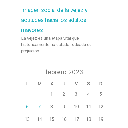
Imagen social de la vejez y
actitudes hacia los adultos
mayores
La vejez es una etapa vital que
históricamente ha estado rodeada de
prejuicios...
febrero 2023
L
M
X
J
V
S
D
1
2
3
4
5
6
7
8
9
10
11
12
13
14
15
16
17
18
19