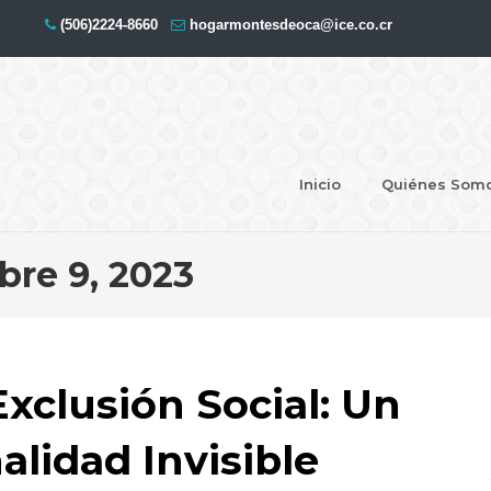
(506)2224-8660
hogarmontesdeoca@ice.co.cr
Inicio
Quiénes Som
bre 9, 2023
xclusión Social: Un
alidad Invisible