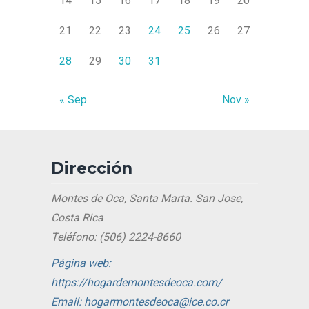
14
15
16
17
18
19
20
21
22
23
24
25
26
27
28
29
30
31
« Sep
Nov »
Dirección
Montes de Oca, Santa Marta. San Jose,
Costa Rica
Teléfono: (506) 2224-8660
Página web:
https://hogardemontesdeoca.com/
Email: hogarmontesdeoca@ice.co.cr