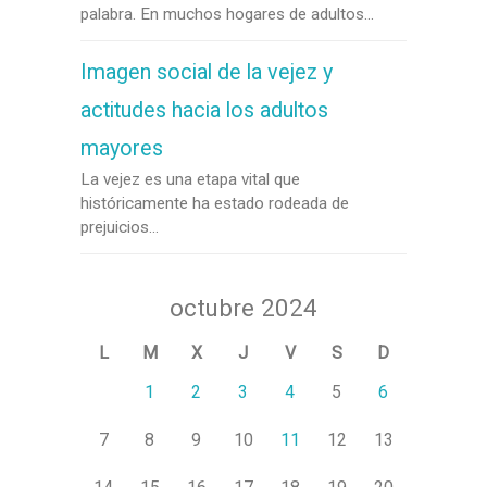
palabra. En muchos hogares de adultos...
Imagen social de la vejez y
actitudes hacia los adultos
mayores
La vejez es una etapa vital que
históricamente ha estado rodeada de
prejuicios...
octubre 2024
L
M
X
J
V
S
D
1
2
3
4
5
6
7
8
9
10
11
12
13