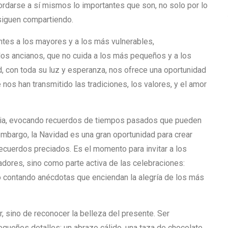
cordarse a sí mismos lo importantes que son, no solo por lo
 siguen compartiendo.
ntes a los mayores y a los más vulnerables,
os ancianos, que no cuida a los más pequeños y a los
, con toda su luz y esperanza, nos ofrece una oportunidad
nos han transmitido las tradiciones, los valores, y el amor
gia, evocando recuerdos de tiempos pasados que pueden
 embargo, la Navidad es una gran oportunidad para crear
cuerdos preciados. Es el momento para invitar a los
dores, sino como parte activa de las celebraciones:
 o contando anécdotas que enciendan la alegría de los más
, sino de reconocer la belleza del presente. Ser
equeños detalles: un abrazo cálido, una taza de chocolate