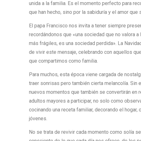
unida a la familia. Es el momento perfecto para re
que han hecho, sino por la sabiduría y el amor que
El papa Francisco nos invita a tener siempre prese
recordándonos que «una sociedad que no valora a l
más frágiles, es una sociedad perdida». La Navidad
de vivir este mensaje, celebrando con aquellos que 
que compartimos como familia.
Para muchos, esta época viene cargada de nostal
traer sonrisas pero también cierta melancolía. Sin
nuevos momentos que también se convertirán en re
adultos mayores a participar, no solo como observa
cocinando una receta familiar, decorando el hogar,
jóvenes.
No se trata de revivir cada momento como solía ser
consciente de lo que cada día nos ofrece, de los p