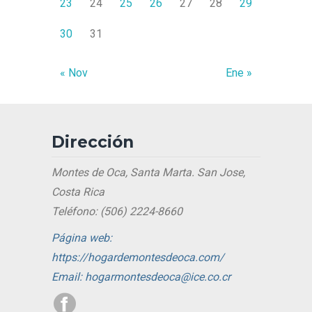
23
24
25
26
27
28
29
30
31
« Nov
Ene »
Dirección
Montes de Oca, Santa Marta. San Jose,
Costa Rica
Teléfono: (506) 2224-8660
Página web:
https://hogardemontesdeoca.com/
Email: hogarmontesdeoca@ice.co.cr