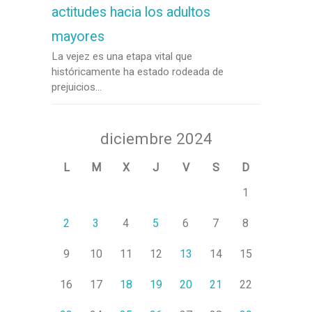
actitudes hacia los adultos
mayores
La vejez es una etapa vital que
históricamente ha estado rodeada de
prejuicios...
diciembre 2024
L
M
X
J
V
S
D
1
2
3
4
5
6
7
8
9
10
11
12
13
14
15
16
17
18
19
20
21
22