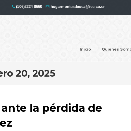
(506)2224-8660
hogarmontesdeoca@ice.co.cr
Inicio
Quiénes Som
ero 20, 2025
ante la pérdida de
jez