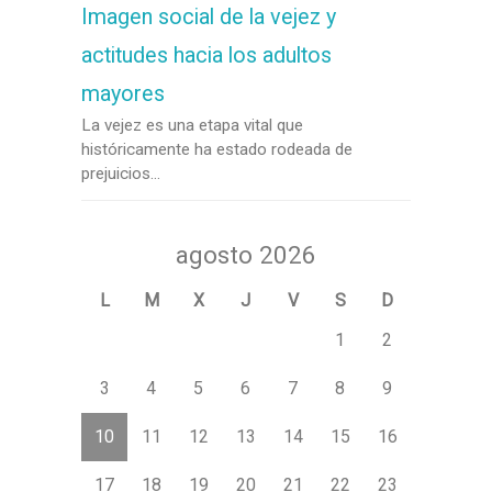
Imagen social de la vejez y
actitudes hacia los adultos
mayores
La vejez es una etapa vital que
históricamente ha estado rodeada de
prejuicios...
agosto 2026
L
M
X
J
V
S
D
1
2
3
4
5
6
7
8
9
10
11
12
13
14
15
16
17
18
19
20
21
22
23