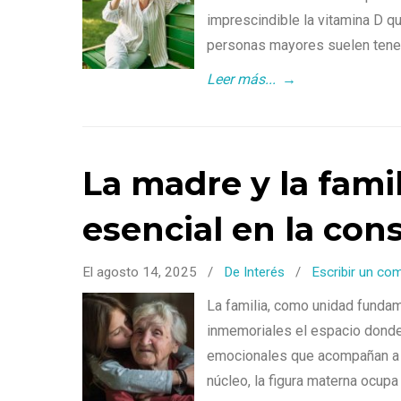
imprescindible la vitamina D q
personas mayores suelen tene
Leer más...
→
La madre y la famil
esencial en la con
El agosto 14, 2025
/
De Interés
/
Escribir un co
La familia, como unidad funda
inmemoriales el espacio donde 
emocionales que acompañan a lo
núcleo, la figura materna ocupa