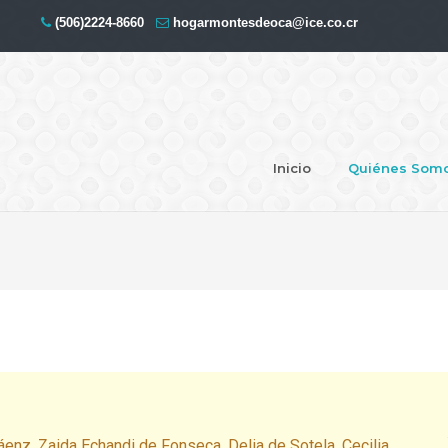
(506)2224-8660
hogarmontesdeoca@ice.co.cr
Inicio
Quiénes Som
áenz, Zaida Echandi de Fonseca, Delia de Sotela, Cecilia