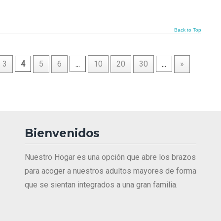
Back to Top
3
4
5
6
...
10
20
30
...
»
Bienvenidos
Nuestro Hogar es una opción que abre los brazos
para acoger a nuestros adultos mayores de forma
que se sientan integrados a una gran familia.