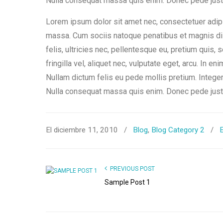
Nulla consequat massa quis enim. Donec pede justo, 
Lorem ipsum dolor sit amet nec, consectetuer adip
massa. Cum sociis natoque penatibus et magnis di
felis, ultricies nec, pellentesque eu, pretium quis
fringilla vel, aliquet nec, vulputate eget, arcu. In en
Nullam dictum felis eu pede mollis pretium. Intege
Nulla consequat massa quis enim. Donec pede justo, 
El diciembre 11, 2010
/
Blog
,
Blog Category 2
/
E
PREVIOUS POST
Sample Post 1