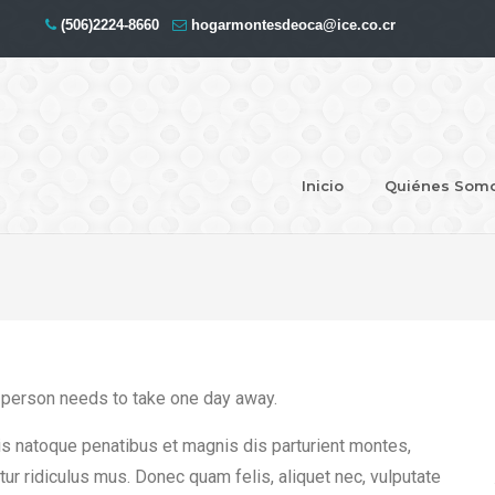
(506)2224-8660
hogarmontesdeoca@ice.co.cr
Inicio
Quiénes Som
 person needs to take one day away.
iis natoque penatibus et magnis dis parturient montes,
ur ridiculus mus. Donec quam felis, aliquet nec, vulputate