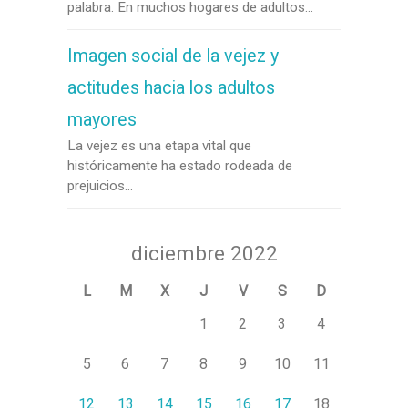
palabra. En muchos hogares de adultos...
Imagen social de la vejez y
actitudes hacia los adultos
mayores
La vejez es una etapa vital que
históricamente ha estado rodeada de
prejuicios...
diciembre 2022
L
M
X
J
V
S
D
1
2
3
4
5
6
7
8
9
10
11
12
13
14
15
16
17
18