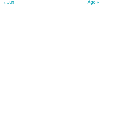
« Jun
Ago »