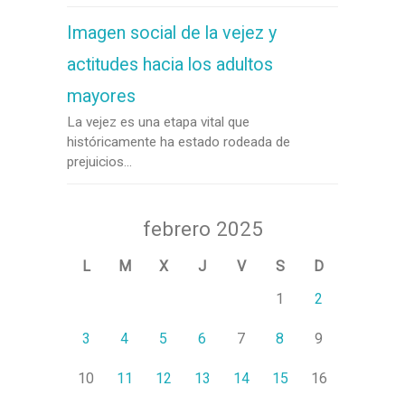
Imagen social de la vejez y
actitudes hacia los adultos
mayores
La vejez es una etapa vital que
históricamente ha estado rodeada de
prejuicios...
febrero 2025
L
M
X
J
V
S
D
1
2
3
4
5
6
7
8
9
10
11
12
13
14
15
16