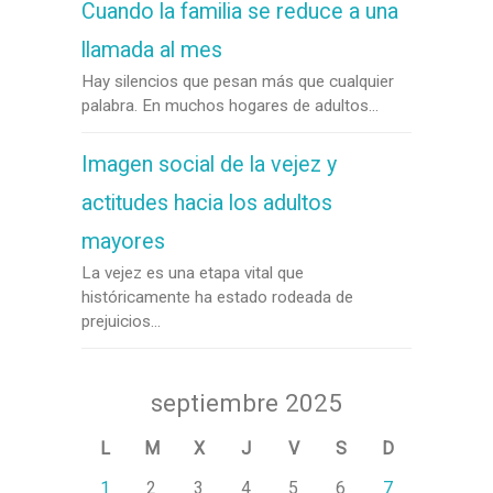
Cuando la familia se reduce a una
llamada al mes
Hay silencios que pesan más que cualquier
palabra. En muchos hogares de adultos...
Imagen social de la vejez y
actitudes hacia los adultos
mayores
La vejez es una etapa vital que
históricamente ha estado rodeada de
prejuicios...
septiembre 2025
L
M
X
J
V
S
D
1
2
3
4
5
6
7