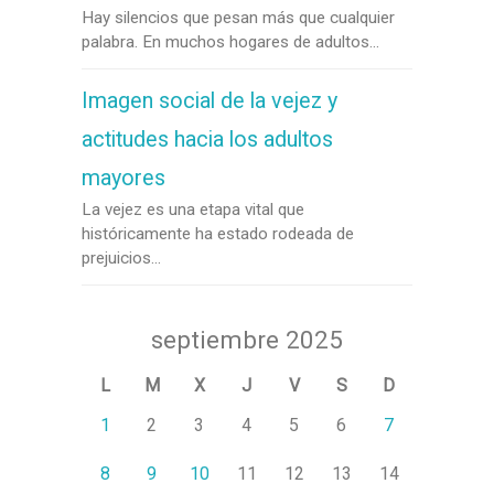
Hay silencios que pesan más que cualquier
palabra. En muchos hogares de adultos...
Imagen social de la vejez y
actitudes hacia los adultos
mayores
La vejez es una etapa vital que
históricamente ha estado rodeada de
prejuicios...
septiembre 2025
L
M
X
J
V
S
D
1
2
3
4
5
6
7
8
9
10
11
12
13
14