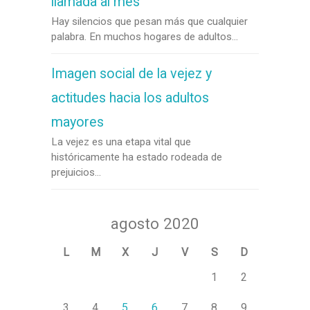
llamada al mes
Hay silencios que pesan más que cualquier
palabra. En muchos hogares de adultos...
Imagen social de la vejez y
actitudes hacia los adultos
mayores
La vejez es una etapa vital que
históricamente ha estado rodeada de
prejuicios...
agosto 2020
L
M
X
J
V
S
D
1
2
3
4
5
6
7
8
9