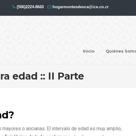
(506)2224-8660
hogarmontesdeoca@ice.co.cr
Inicio
Quiénes Som
a edad :: II Parte
ad?
 mayores o ancianas. El intervalo de edad es muy amplio,