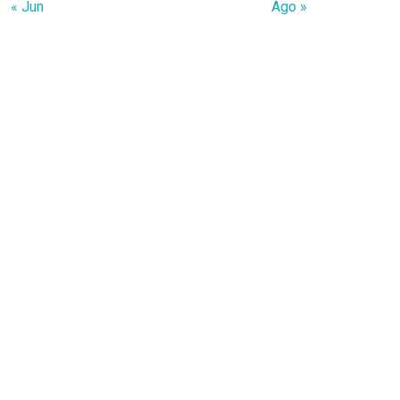
« Jun
Ago »