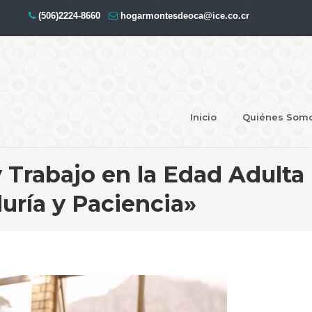
(506)2224-8660
hogarmontesdeoca@ice.co.cr
Inicio
Quiénes Som
y Trabajo en la Edad Adulta
uría y Paciencia»