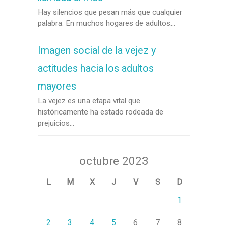
Hay silencios que pesan más que cualquier
palabra. En muchos hogares de adultos...
Imagen social de la vejez y
actitudes hacia los adultos
mayores
La vejez es una etapa vital que
históricamente ha estado rodeada de
prejuicios...
octubre 2023
L
M
X
J
V
S
D
1
2
3
4
5
6
7
8